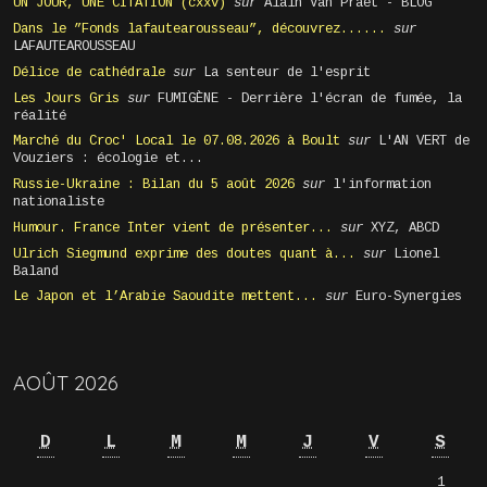
UN JOUR, UNE CITATION (cxxv)
sur
Alain Van Praet - BLOG
Dans le ”Fonds lafautearousseau”, découvrez......
sur
LAFAUTEAROUSSEAU
Délice de cathédrale
sur
La senteur de l'esprit
Les Jours Gris
sur
FUMIGÈNE - Derrière l'écran de fumée, la
réalité
Marché du Croc' Local le 07.08.2026 à Boult
sur
L'AN VERT de
Vouziers : écologie et...
Russie-Ukraine : Bilan du 5 août 2026
sur
l'information
nationaliste
Humour. France Inter vient de présenter...
sur
XYZ, ABCD
Ulrich Siegmund exprime des doutes quant à...
sur
Lionel
Baland
Le Japon et l’Arabie Saoudite mettent...
sur
Euro-Synergies
AOÛT 2026
D
L
M
M
J
V
S
1