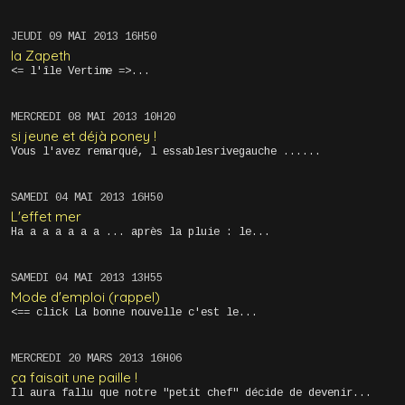
JEUDI 09
MAI 2013
16H50
la Zapeth
<= l'île Vertime =>...
MERCREDI 08
MAI 2013
10H20
si jeune et déjà poney !
Vous l'avez remarqué, l essablesrivegauche ......
SAMEDI 04
MAI 2013
16H50
L'effet mer
Ha a a a a a a ... après la pluie : le...
SAMEDI 04
MAI 2013
13H55
Mode d'emploi (rappel)
<== click La bonne nouvelle c'est le...
MERCREDI 20
MARS 2013
16H06
ça faisait une paille !
Il aura fallu que notre "petit chef" décide de devenir...