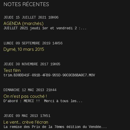
NOTES RÉCENTES
JEUDI 15
JUILLET 2021
18H06
AGENDA (marchés)
JUILLET 2021 jeudi 1er et vendredi 2 :...
LUNDI 09
SEPTEMBRE 2019
14H56
Dymé, 10 mars 2015
JEUDI 30
NOVEMBRE 2017
19H05
Test film
trim.B38DD41F-091B-4FB9-955D-90C0CB6BA0C7.MOV
DIMANCHE 12
MAI 2013
21H44
On n'est pas couché !
D'abord : MERCI !! Merci à tous les...
JEUDI 09
MAI 2013
17H51
Le vent... crève l'écran
La remise des Prix de la 7èmes édition du Vendée...