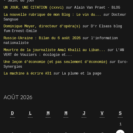
- Saint du jour
UN JOUR, UNE CITATION (cxxvi)
sur
Alain Van Praet - BLOG
La nouvelle rubrique de mon Blog : Le vin du...
sur
Docteur
Sangsue
Dominique Meyer, directeur d'opéra(s)
sur
D'r Elsass blog
fum Ernest-Emile
Russie-Ukraine : Bilan du 6 août 2026
sur
l'information
nationaliste
Meurtre de la journaliste Amal Khalil au Liban...
sur
L'AN
VERT de Vouziers : écologie et...
Une leçon d’économie (et pas seulement d’économie)
sur
Euro-
Synergies
La machine à écrire #31
sur
La plume et la page
AOÛT 2026
D
L
M
M
J
V
S
1