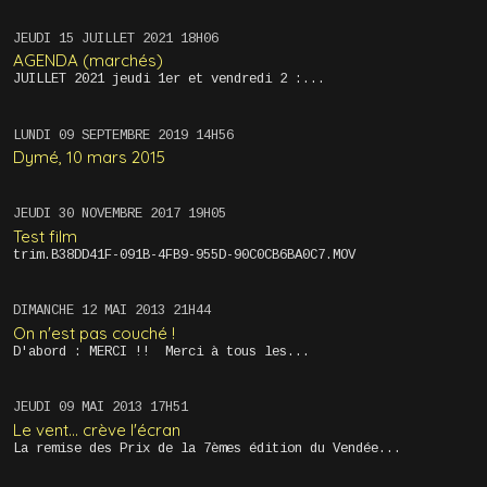
JEUDI 15
JUILLET 2021
18H06
AGENDA (marchés)
JUILLET 2021 jeudi 1er et vendredi 2 :...
LUNDI 09
SEPTEMBRE 2019
14H56
Dymé, 10 mars 2015
JEUDI 30
NOVEMBRE 2017
19H05
Test film
trim.B38DD41F-091B-4FB9-955D-90C0CB6BA0C7.MOV
DIMANCHE 12
MAI 2013
21H44
On n'est pas couché !
D'abord : MERCI !! Merci à tous les...
JEUDI 09
MAI 2013
17H51
Le vent... crève l'écran
La remise des Prix de la 7èmes édition du Vendée...