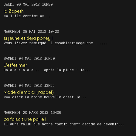
JEUDI 09
MAI 2013
16H50
la Zapeth
<= l'île Vertime =>...
MERCREDI 08
MAI 2013
10H20
si jeune et déjà poney !
Vous l'avez remarqué, l essablesrivegauche ......
SAMEDI 04
MAI 2013
16H50
L'effet mer
Ha a a a a a a ... après la pluie : le...
SAMEDI 04
MAI 2013
13H55
Mode d'emploi (rappel)
<== click La bonne nouvelle c'est le...
MERCREDI 20
MARS 2013
16H06
ça faisait une paille !
Il aura fallu que notre "petit chef" décide de devenir...