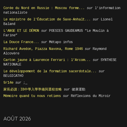
Corée du Nord en Russie : Moscou forme...
sur
l'information
nationaliste
Le ministre de l'Éducation de Saxe-Anhalt...
sur
Lionel
Baland
L'ANGE ET LE DÉMON
sur
POESIES GAUDEAMUS ”Le Moulin à
Farine”
La Douce France...
sur
Métapo infos
Richard Avedon, Piazza Navona, Rome 1946
sur
Raymond
Alcovère
Carton jaune à Laurence Ferrari : l’Arcom...
sur
SYNTHESE
NATIONALE
Le développement de la formation sacerdotale...
sur
BELGICATHO
9/14e
sur
;_
家長必讀：IB中學入學準備與選校攻略
sur
健康運動
Mémoire quand tu nous retiens
sur
Réflexions du Miroir
AOÛT 2026