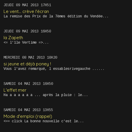
JEUDI 09
MAI 2013
17H51
Le vent... crève l'écran
La remise des Prix de la 7èmes édition du Vendée...
JEUDI 09
MAI 2013
16H50
la Zapeth
<= l'île Vertime =>...
MERCREDI 08
MAI 2013
10H20
si jeune et déjà poney !
Vous l'avez remarqué, l essablesrivegauche ......
SAMEDI 04
MAI 2013
16H50
L'effet mer
Ha a a a a a a ... après la pluie : le...
SAMEDI 04
MAI 2013
13H55
Mode d'emploi (rappel)
<== click La bonne nouvelle c'est le...