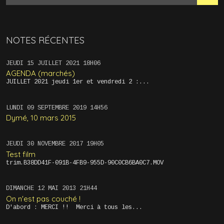
NOTES RÉCENTES
JEUDI 15
JUILLET 2021
18H06
AGENDA (marchés)
JUILLET 2021 jeudi 1er et vendredi 2 :...
LUNDI 09
SEPTEMBRE 2019
14H56
Dymé, 10 mars 2015
JEUDI 30
NOVEMBRE 2017
19H05
Test film
trim.B38DD41F-091B-4FB9-955D-90C0CB6BA0C7.MOV
DIMANCHE 12
MAI 2013
21H44
On n'est pas couché !
D'abord : MERCI !! Merci à tous les...