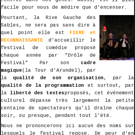
rentrée dans nos gènes. Aussi, est-il plus
facile pour nous de médire que d'encenser.
Pourtant, la Rive Gauche des
Sables, ne sera pas sans dire à
quel point elle est
FIERE
et
RECONNAISSANTE
d'accueillir le
festival de comédie proposé
chaque année par "Drôle de
Festival" Par son
cadre
magique
(la Tour d'Arundel), par
la
qualité de son organisation
, par la
qualité de la programmation
et surtout, par
la
liberté des textes
proposés, cet événement
culturel dépasse très largement la petite
centaine de spectateurs qu'il draîne chaque
soir, ou presque, pendant tout l'été.
Nous ne prononcerons ici aucun des noms sur
lesquels le festival repose. De peur d'en