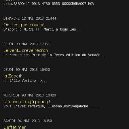
trim.B38DD41F-091B-4FB9-955D-90C0CB6BA0C7.MOV
DIMANCHE 12
MAI 2013
21H44
On n'est pas couché !
D'abord : MERCI !! Merci à tous les...
JEUDI 09
MAI 2013
17H51
Le vent... crève l'écran
La remise des Prix de la 7èmes édition du Vendée...
JEUDI 09
MAI 2013
16H50
la Zapeth
<= l'île Vertime =>...
MERCREDI 08
MAI 2013
10H20
si jeune et déjà poney !
Vous l'avez remarqué, l essablesrivegauche ......
SAMEDI 04
MAI 2013
16H50
L'effet mer