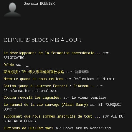
Gwenola BONNIER
DERNIERS BLOGS MIS À JOUR
Le développement de la formation sacerdotale...
sur
BELGICATHO
9/14e
sur
;_
家長必讀：IB中學入學準備與選校攻略
sur
健康運動
Mémoire quand tu nous retiens
sur
Réflexions du Miroir
Carton jaune à Laurence Ferrari : l’Arcom...
sur
l'information nationaliste
Coucou revoilà les cagoulés.
sur
Le vieux templier
Le manuel de la vie sauvage (Alain Saury)
sur
ET POURQUOI
DONC ?
supposant que nous sommes instruits de tout,...
sur
VIE DU
CHATEAU à FERNEY
Luminous de Guillem Marí
sur
Books are my Wonderland