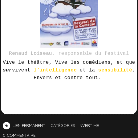
Renaud Loiseau
, responsable du festival
Vive le théâtre, Vive les comédiens, et que
sur
vivent
l'intelligence
et la
sensibilité
.
Envers et contre tout.
LIEN PERMANENT
CATÉGORIES :
INVERTIME
0
COMMENTAIRE