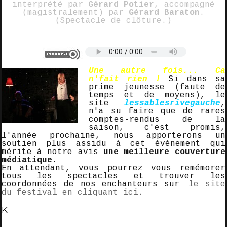
interprété par
Gérard Potier
, accompagné
(magistralement) par
Gérard Baraton
.
(Spectacle de clôture.)
Une autre fois... Ca
n'fait rien !
Si dans sa
prime jeunesse (faute de
temps et de moyens), le
site
lessablesrivegauche
,
n'a su faire que de rares
comptes-rendus de la
saison, c'est promis,
l'année prochaine, nous apporterons un
soutien plus assidu à cet événement qui
mérite à notre avis
une meilleure couverture
médiatique
.
En attendant, vous pourrez vous remémorer
tous les spectacles et trouver les
coordonnées de nos enchanteurs sur
le site
du festival en cliquant ici.
K