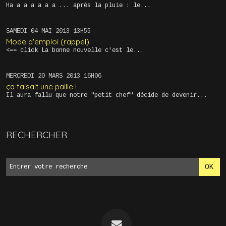
Ha a a a a a a ... après la pluie : le...
SAMEDI 04
MAI 2013
13H55
Mode d'emploi (rappel)
<== click La bonne nouvelle c'est le...
MERCREDI 20
MARS 2013
16H06
ça faisait une paille !
Il aura fallu que notre "petit chef" décide de devenir...
RECHERCHER