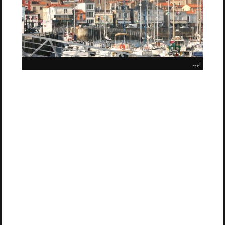
Elle n'est pas belle notre
rive
gauche
(église St Nicolas)... vue des
nouveaux pontons ! Vue d'en face. D'en
dehors de la géographie. Quel coup de
couteau dans le dos ce pont rompu. Pour les
vendeurs de rêve (restau, concerts, petits
bistrot, expos, commerçants, théâtre de
rue....) ça du être très dur et ça va pas
s'arranger avec la prohibition de
l'alcool
et du tabac
(pourtant en vente libre) et qui
nous dit : "
restez chez-vous et regardez la
télé, là vous pouvez BOIRE et FUMER, on vous