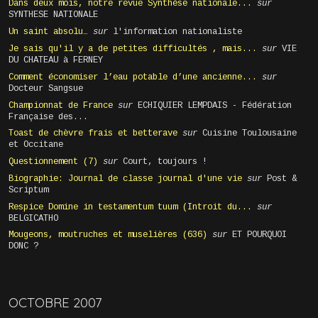
Dans deux mois, notre revue Synthèse nationale...
sur
SYNTHESE NATIONALE
Un saint absolu…
sur
l'information nationaliste
Je sais qu'il y a de petites difficultés , mais...
sur
VIE
DU CHATEAU à FERNEY
Comment économiser l’eau potable d’une ancienne...
sur
Docteur Sangsue
Championnat de France
sur
ECHIQUIER LEMPDAIS - Fédération
Française des...
Toast de chèvre frais et betterave
sur
Cuisine Toulousaine
et Occitane
Questionnement (7)
sur
Court, toujours !
Biographie: Journal de classe journal d'une vie
sur
Post &
Scriptum
Respice Domine in testamentum tuum (Introit du...
sur
BELGICATHO
Mougeons, moutruches et muselières (636)
sur
ET POURQUOI
DONC ?
OCTOBRE 2007