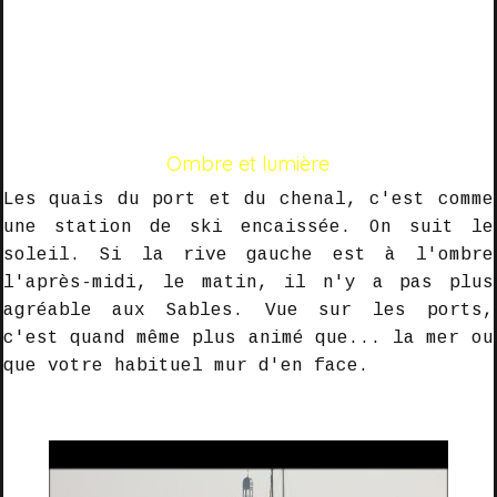
dira même quoi acheter pour être heureux "
Va falloir faire quelque chose ! Avec le
passeur ? Qu'en pense-t'il ?
*
Ombre et lumière
Les quais du port et du chenal, c'est comme
une station de ski encaissée.
On suit le
soleil
. Si la rive gauche est à l'ombre
l'après-midi,
le matin
,
il n'y a pas plus
agréable aux Sables.
Vue sur les ports,
c'est quand même plus animé que... la mer ou
que votre habituel mur d'en face.