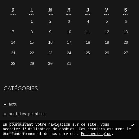
D
L
M
M
J
V
S
1
2
3
4
5
6
7
8
9
10
11
12
13
14
15
16
17
18
19
20
21
22
23
24
25
26
27
28
29
30
31
CATÉGORIES
actu
artistes peintres
boutique
En poursuivant votre navigation sur ce site, vous
acceptez l'utilisation de cookies. Ces derniers assurent le
enchères
bon fonctionnement de nos services.
En savoir plus
.