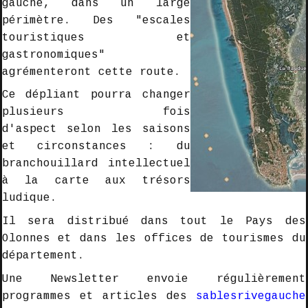
gauche, dans un large
périmètre. Des "
escales
touristiques et
gastronomiques
"
agrémenteront cette route.
Ce dépliant pourra changer
plusieurs fois
d'aspect selon les saisons
et circonstances : du
branchouillard
intellectuel
à la
carte aux trésors
ludique.
Il sera distribué dans tout le
Pays des
Olonnes
et dans les offices de tourismes du
département
.
Une
Newsletter
envoie régulièrement
programmes et articles
des
sablesrivegauche