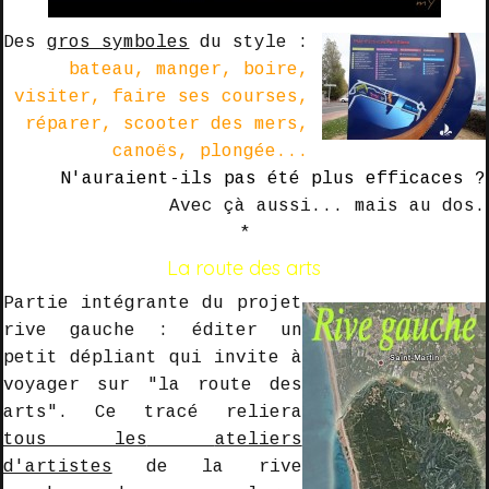
Des
gros symboles
du style :
bateau, manger, boire,
visiter, faire ses courses,
réparer, scooter des mers,
canoës, plongée...
N'auraient-ils pas été plus
efficaces ?
Avec çà aussi...
mais
au dos.
*
La route des arts
Partie intégrante du projet
rive gauche : éditer un
petit dépliant qui invite à
voyager sur "
la route des
arts
". Ce tracé reliera
tous les
ateliers
d'artistes
de la rive