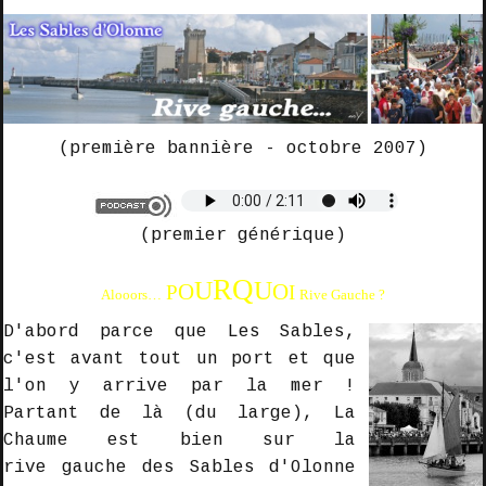
(première bannière - octobre 2007)
(premier générique)
RQ
U
U
O
O
P
I
Alooors…
Rive Gauche
?
D'abord parce que Les Sables,
c'est avant tout
un port
et que
l'on y arrive
par la mer
!
Partant de là (du large), La
Chaume est bien sur la
rive gauche des Sables d'Olonne