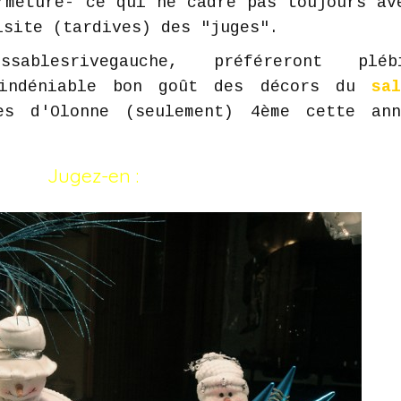
rmeture- ce qui ne cadre pas toujours av
isite (tardives) des "juges".
sablesrivegauche, préféreront plébi
l'indéniable bon goût des décors du
sa
es d'Olonne (seulement) 4ème cette an
Jugez-en :