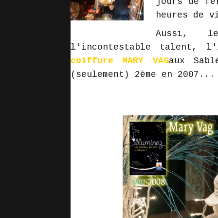
jours de fe
heures de v
Aussi, les
l'incontestable talent, 
coiffure MARY VAG
aux Sabl
(seulement) 2ème en 2007...