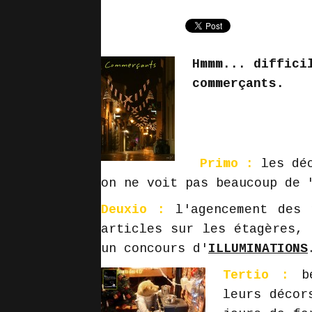
Hmmm... diffici
commerçants.
Primo :
les déc
on ne voit pas beaucoup de 
Deuxio :
l'agencement des 
articles sur les étagères, 
un concours d'
ILLUMINATIONS
Tertio :
be
leurs déco