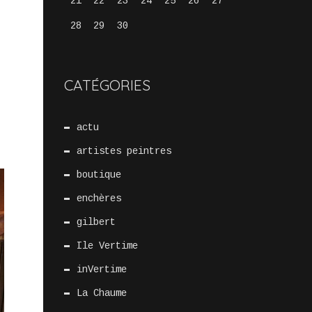
21
22
23
24
25
26
27
28
29
30
CATÉGORIES
actu
artistes peintres
boutique
enchères
gilbert
Ile Vertime
inVertime
La Chaume